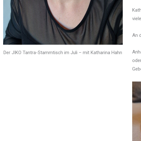
Kath
viel
An d
Anha
Der JIKO Tantra-Stammtisch im Juli – mit Katharina Hahn
oder
Geb