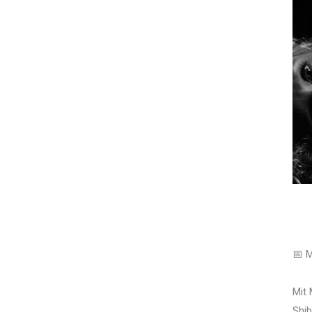
📅 M
Mit
Shib