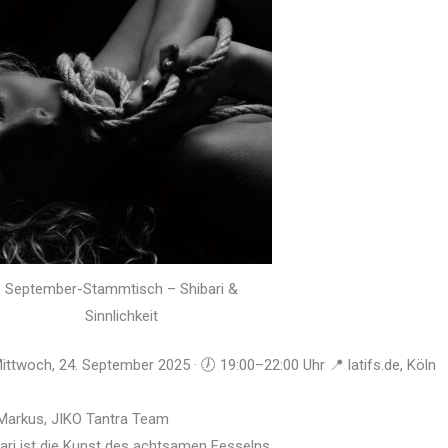
September-Stammtisch – Shibari &
Sinnlichkeit
ittwoch, 24. September 2025 · 🕖 19:00–22:00 Uhr 📍 latifs.de, Köln
 Markus, JIKO Tantra Team
ari ist die Kunst des achtsamen Fesselns.