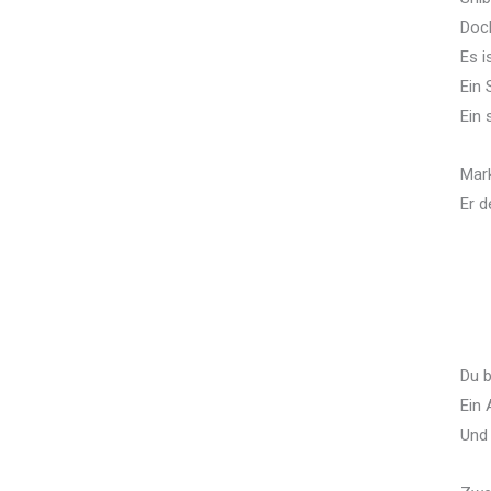
Doch
Es i
Ein 
Ein 
Mark
Er d
Du b
Ein 
Und 