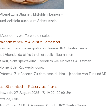
 Abend zum Staunen, Mitfühlen, Lernen –
und vielleicht auch zum Schmunzeln.
 Abende – zwei Tore zu dir selbst
tra-Stammtisch im August & September
 warmer Spätsommergruß von deinem JIKO Tantra Team
ibt Abende, da öffnet sich ein stiller Raum in dir.
t laut, nicht spektakulär – sondern wie ein tiefes Ausatmen.
 Moment der Rückverbindung.
Präsenz. Zur Essenz. Zu dem, was du bist – jenseits von Tun und M
ust-Stammtisch – Präsenz als Praxis
ittwoch, 27. August 2025 · 🕖 19:00–22:00 Uhr
atifs.de, Köln
 Jina Gehrke, NLP- & Hypnose-Coach, JIKO Tantra Team