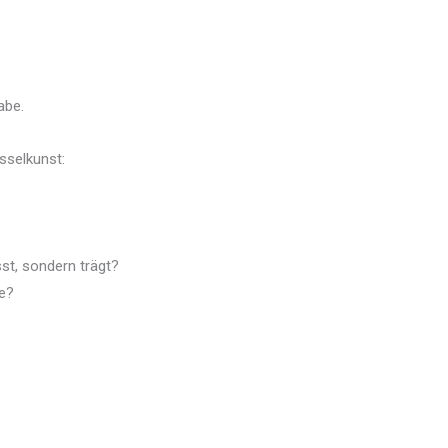
abe.
sselkunst:
st, sondern trägt?
le?