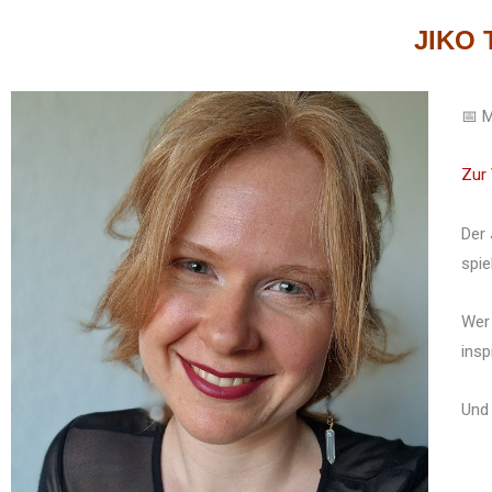
JIKO 
📅 M
Zur 
Der 
spie
Wer 
insp
Und 