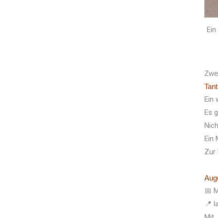
Ein
Zwei
Tan
Ein
Es g
Nich
Ein
Zur 
Aug
📅 M
📍 l
Mit